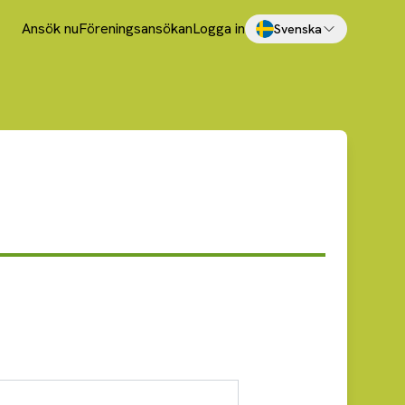
Ansök nu
Föreningsansökan
Logga in
Svenska