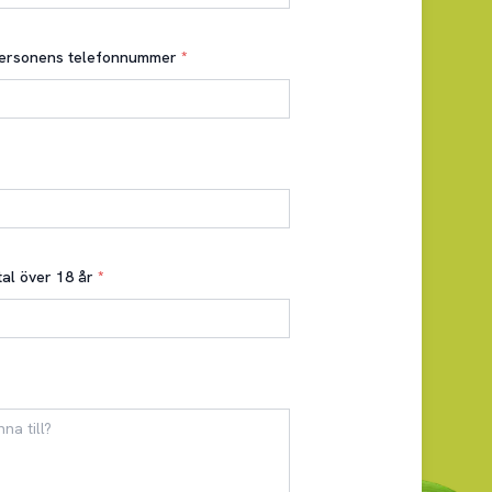
ersonens telefonnummer
*
al över 18 år
*